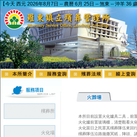
【今天 西元 2026年8月7日 -- 農曆 6月 25日 -- 煞東 -- 沖羊 36 
殯葬所
本所目前設置火化爐具二具，前
火化爐前置玻璃櫃，清楚觀看火
火化當日之民眾其殯葬隊伍來回
火化場
殯葬隊伍沿路拋撒冥紙，陣頭、