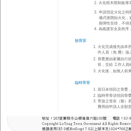
2. 火化棺木限制板厚
3.
申請預定火化之時
儀式後開始火化，
期彈性安排，不得
4. 為維護安全及秩
撿骨室
1.
火化完成後先由本
作人員（免 費）撿
2.
骨甕應由家屬自行
前，交給 工作人員
3. 火化後，如無人
臨時寄骨
1 .當日未領回之骨
2. 臨時寄骨須領回
3.
寄放之骨灰（骸）
費用由申請人全額