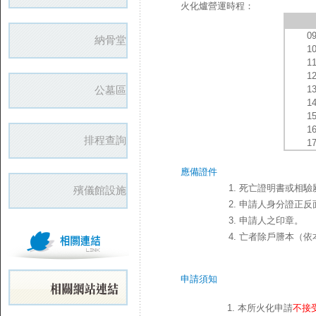
火化爐營運時程：
0
納骨堂
1
1
1
公墓區
1
1
1
1
排程查詢
1
應備證件
1. 死亡證明書或相
殯儀館設施
2. 申請人身分證正
3. 申請人之印章。
4. 亡者除戶謄本（
申請須知
1. 本所火化申請
不接