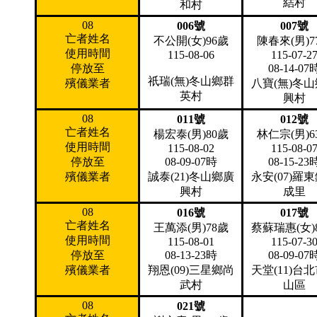
結村
和村
08
006號
007號
亡者姓名
不公開(女)96歲
陳春來(男)7
使用時間
115-08-06
115-07-2
停放至
08-14-07
祇瑞(無)冬山鄉群
殯儀業者
八寶(無)冬
英村
興村
08
011號
012號
亡者姓名
楊宏泰(男)80歲
林仁宗(男)6
使用時間
115-08-02
115-08-0
停放至
08-09-07時
08-15-23
殯儀業者
誠泰(21)冬山鄉廣
永安(07)羅
興村
成里
08
016號
017號
亡者姓名
王萬添(男)78歲
蔡蘇瑞惠(女)
使用時間
115-08-01
115-07-3
停放至
08-13-23時
08-09-07
殯儀業者
翔恩(09)三星鄉尚
天堂(11)台
武村
山區
08
021號