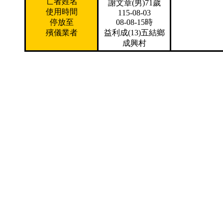
亡者姓名
謝文章(男)71歲
使用時間
115-08-03
停放至
08-08-15時
殯儀業者
益利成(13)五結鄉
成興村