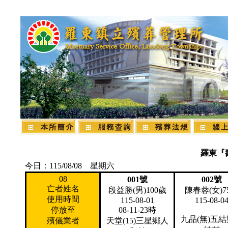
羅東『
今日：115/08/08 星期六
08
001號
002號
亡者姓名
段益勝(男)100歲
陳春蓉(女)7
使用時間
115-08-01
115-08-0
停放至
08-11-23時
九品(無)五
殯儀業者
天堂(15)三星鄉人